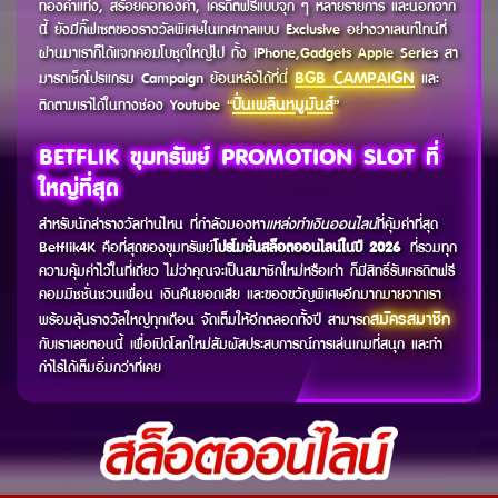
ทองคำแท่ง, สร้อยคอทองคำ, เครดิตฟรีแบบจุก ๆ หลายรายการ และนอกจาก
นี้ ยังมีกิ๊ฟเซตของรางวัลพิเศษในเทศกาลแบบ Exclusive อย่างวาเลนท์ไทน์ที่
ผ่านมาเราก็ได้แจกคอมโบชุดใหญ่ไป ทั้ง iPhone,Gadgets Apple Series สา
BGB CAMPAIGN
มารถเช็กโปรแกรม Campaign ย้อนหลังได้ที่นี่
และ
ปั่นเพลินหมูมันส์
ติดตามเราได้ในทางช่อง Youtube “
”
BETFLIK ขุมทรัพย์ PROMOTION SLOT ที่
ใหญ่ที่สุด
สำหรับนักล่ารางวัลท่านไหน ที่กำลังมองหา
แหล่งทำเงินออนไลน์
ที่คุ้มค่าที่สุด
Betflik4K คือที่สุดของขุมทรัพย์
โปรโมชั่นสล็อตออนไลน์ในปี 2026
ที่รวมทุก
ความคุ้มค่าไว้ในที่เดียว ไม่ว่าคุณจะเป็นสมาชิกใหม่หรือเก่า ก็มีสิทธิ์รับเครดิตฟรี
คอมมิชชั่นชวนเพื่อน เงินคืนยอดเสีย และของขวัญพิเศษอีกมากมายจากเรา
สมัครสมาชิก
พร้อมลุ้นรางวัลใหญ่ทุกเดือน จัดเต็มให้อีกตลอดทั้งปี สามารถ
กับเราเลยตอนนี้ เพื่อเปิดโลกใหม่สัมผัสประสบการณ์การเล่นเกมที่สนุก และทำ
กำไรได้เต็มอิ่มกว่าที่เคย