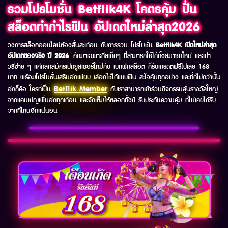
รวมโปรโมชั่น Betflik4K โคตรคุ้ม ปั่น
สล็อตทำกำไรฟิน อัปเดตใหม่ล่าสุด2026
วงการสล็อตออนไลน์ต้องสั่นสะเทือน กับการรวม โปรโมชั่น
Betflik4K เปิดใหม่ล่าสุด
อัปเดตของจริง ปี 2026
คัดมาเฉพาะดีลเด็ดๆ ที่สามารถใช้ได้ทั้งสมาชิกใหม่ และเก่า
วิธีง่าย ๆ แค่คลิกสมัครเปิดยูสเซอร์ใหม่กับ เบทฟิกสล็อต ก็รับเครดิตฟรีไปเลย 168
บาท พร้อมโปรโมชั่นเสริมอีกเพียบ เลือกใช้ได้แบบฟิน สะใจคุ้มทุกอย่าง และที่ดีไปกว่านั้น
Betflik Member
อีกก็คือ ใครที่เป็น
กับเราสามารถเข้าร่วมกิจกรรมลุ้นรางวัลใหญ่
จากแคมเปญเพิ่มอีกทุกเดือน และจัดเต็มให้ตลอดทั้งปี รับประกันความคุ้ม ที่ไม่เคยได้รับ
จากที่ไหนอีกแน่นอน