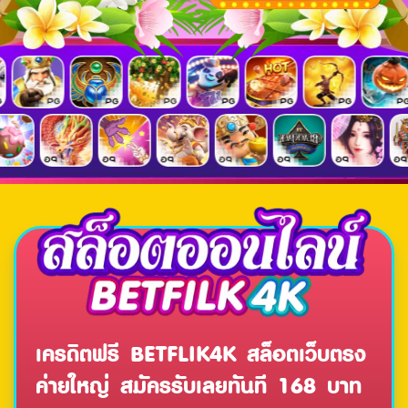
เครดิตฟรี BETFLIK4K สล็อตเว็บตรง
ค่ายใหญ่ สมัครรับเลยทันที 168 บาท