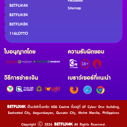
Facebook
BETFLIK4K
Sitemap
BETFLIK5K
BETFLIK8K
116LOTTO
ใบอนุญาตโดย
ความรับผิดชอบ
วิธีการชำระเงิน
เบราว์เซอร์ที่แนะนำ
BETFLIX4K
เป็นบริษัทในเครือ BGB Casino ตั้งอยู่ที่ 6F Cyber One Building,
Eastwood City, Bagumbayan, Quezon City, Metro Manila, Philippines
BETFLIX4K
Copyright Ⓒ 2026
All Rights Reserved.