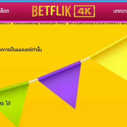
ม
สล็อต
บทควา
ดเสีย3% โปรชวนเพื่อนมาเล่นแถมค่าคอม และโบนัสเดือนเกิดจัดให้ตลอดการเ
ดการเป็นเมมเบอร์เท่านั้น
MS ได้